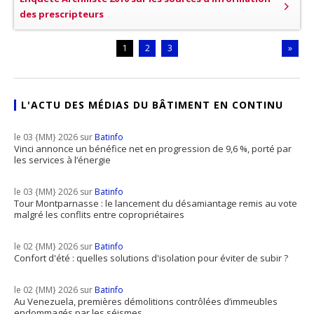
des prescripteurs
1
2
3
»
L'ACTU DES MÉDIAS DU BÂTIMENT EN CONTINU
le 03 {MM} 2026 sur
Batinfo
Vinci annonce un bénéfice net en progression de 9,6 %, porté par
les services à l’énergie
le 03 {MM} 2026 sur
Batinfo
Tour Montparnasse : le lancement du désamiantage remis au vote
malgré les conflits entre copropriétaires
le 02 {MM} 2026 sur
Batinfo
Confort d'été : quelles solutions d'isolation pour éviter de subir ?
le 02 {MM} 2026 sur
Batinfo
Au Venezuela, premières démolitions contrôlées d’immeubles
endommagés par les séismes