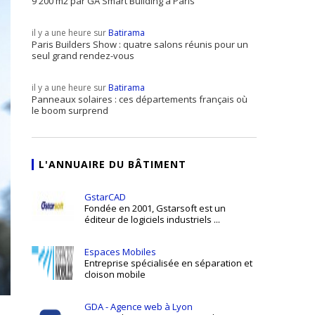
9 200 m2 par GA Smart Building à Paris
il y a une heure sur
Batirama
Paris Builders Show : quatre salons réunis pour un
seul grand rendez-vous
il y a une heure sur
Batirama
Panneaux solaires : ces départements français où
le boom surprend
L'ANNUAIRE DU BÂTIMENT
GstarCAD
Fondée en 2001, Gstarsoft est un
éditeur de logiciels industriels ...
Espaces Mobiles
Entreprise spécialisée en séparation et
cloison mobile
GDA - Agence web à Lyon