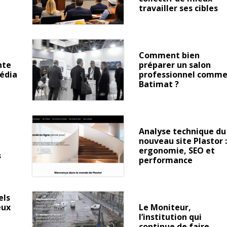
travailler ses cibles
Comment bien
nte
préparer un salon
édia
professionnel comm
Batimat ?
Analyse technique du
nouveau site Plastor :
ergonomie, SEO et
s
performance
els
eux
Le Moniteur,
l’institution qui
continue de faire