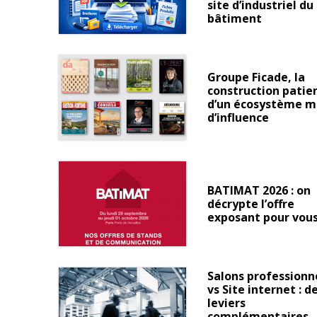
site d’industriel du
bâtiment
Groupe Ficade, la
construction patie
d’un écosystème m
d’influence
BATIMAT 2026 : on
décrypte l’offre
exposant pour vou
Salons professionn
vs Site internet : d
leviers
complémentaires,