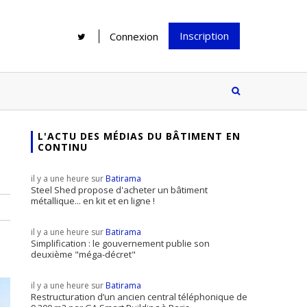
Inscription
Connexion
L'ACTU DES MÉDIAS DU BÂTIMENT EN
CONTINU
Rénover une salle de bains : gagner
Configurateur Jouplast, une bonne
du temps sans multiplier les
idée mais...
il y a une heure sur
Batirama
supports
tez inscrire
Steel Shed propose d'acheter un bâtiment
métallique... en kit et en ligne !
e à notre
ire ?
il y a une heure sur
Batirama
Le print sous toutes ses formes a-t-
Simplification : le gouvernement publie son
deuxième "méga-décret"
il encore sa place dans un monde
presque totalement digitalisé ?
il y a une heure sur
Batirama
Restructuration d’un ancien central téléphonique de