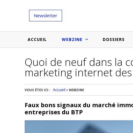
Newsletter
ACCUEIL
WEBZINE
DOSSIERS
Quoi de neuf dans la c
Salons et évènementiels
Annuaire
marketing internet des
Nouveautés et inspirations
Produits du bâtiment
Médias du bâtiment
Actualités des membres
Une idée d'arti
Accueil
»
VOUS ÊTES ICI :
WEBZINE
Techniques et conseils
soumettr
Faux bons signaux du marché immobi
Billets d'humeur
entreprises du BTP
Etudes et enquêtes