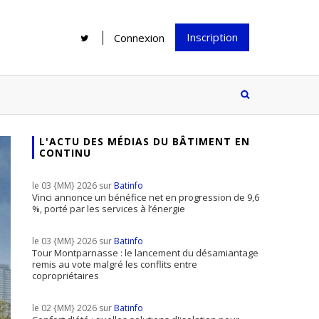
Inscription
Connexion
L'ACTU DES MÉDIAS DU BÂTIMENT EN
CONTINU
Rénover une salle de bains : gagner
Configurateur Jouplast, une bonne
du temps sans multiplier les
idée mais...
le 03 {MM} 2026 sur
Batinfo
supports
tez inscrire
Vinci annonce un bénéfice net en progression de 9,6
%, porté par les services à l’énergie
e à notre
ire ?
le 03 {MM} 2026 sur
Batinfo
Le print sous toutes ses formes a-t-
Tour Montparnasse : le lancement du désamiantage
remis au vote malgré les conflits entre
il encore sa place dans un monde
copropriétaires
presque totalement digitalisé ?
le 02 {MM} 2026 sur
Batinfo