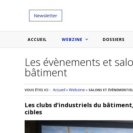
Newsletter
ACCUEIL
WEBZINE
DOSSIERS
Les évènements et salo
Salons et évènementiels
Annuaire
bâtiment
Nouveautés et inspirations
Produits du bâtiment
Médias du bâtiment
Actualités des membres
Une idée d'arti
Accueil
»
Webzine
»
VOUS ÊTES ICI :
SALONS ET ÉVÈNEMENTIE
Techniques et conseils
soumettr
Les clubs d’industriels du bâtiment
Billets d'humeur
cibles
Etudes et enquêtes