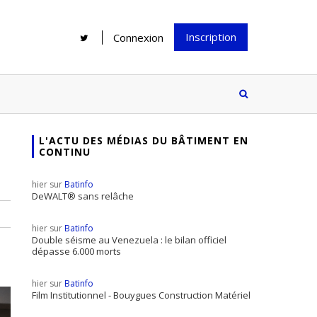
Inscription
Connexion
L'ACTU DES MÉDIAS DU BÂTIMENT EN
CONTINU
Rénover une salle de bains : gagner
Configurateur Jouplast, une bonne
du temps sans multiplier les
idée mais...
hier sur
Batinfo
supports
tez inscrire
DeWALT® sans relâche
e à notre
ire ?
hier sur
Batinfo
Double séisme au Venezuela : le bilan officiel
Le print sous toutes ses formes a-t-
dépasse 6.000 morts
il encore sa place dans un monde
hier sur
Batinfo
presque totalement digitalisé ?
Film Institutionnel - Bouygues Construction Matériel