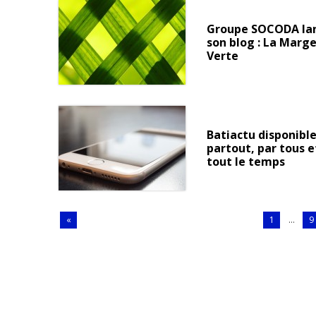
Groupe SOCODA la
son blog : La Marg
Verte
Batiactu disponibl
partout, par tous e
tout le temps
«
1
...
9