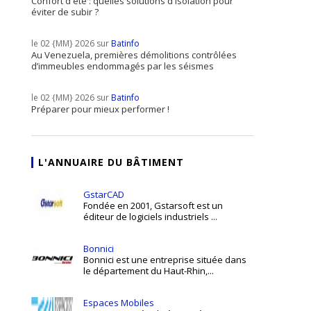
Confort d'été : quelles solutions d'isolation pour
éviter de subir ?
le 02 {MM} 2026 sur
Batinfo
Au Venezuela, premières démolitions contrôlées
d’immeubles endommagés par les séismes
le 02 {MM} 2026 sur
Batinfo
Préparer pour mieux performer !
L'ANNUAIRE DU BÂTIMENT
GstarCAD
Fondée en 2001, Gstarsoft est un
éditeur de logiciels industriels ...
Bonnici
Bonnici est une entreprise située dans
le département du Haut-Rhin,...
Espaces Mobiles