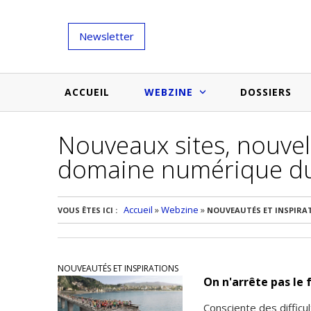
Newsletter
ACCUEIL
WEBZINE
DOSSIERS
Nouveaux sites, nouvel
Salons et évènementiels
Annuaire
domaine numérique du
Nouveautés et inspirations
Produits du bâtiment
Médias du bâtiment
Actualités des membres
Une idée d'arti
Accueil
»
Webzine
»
VOUS ÊTES ICI :
NOUVEAUTÉS ET INSPIRA
Techniques et conseils
soumettr
Billets d'humeur
NOUVEAUTÉS ET INSPIRATIONS
Etudes et enquêtes
On n'arrête pas le 
Consciente des difficu