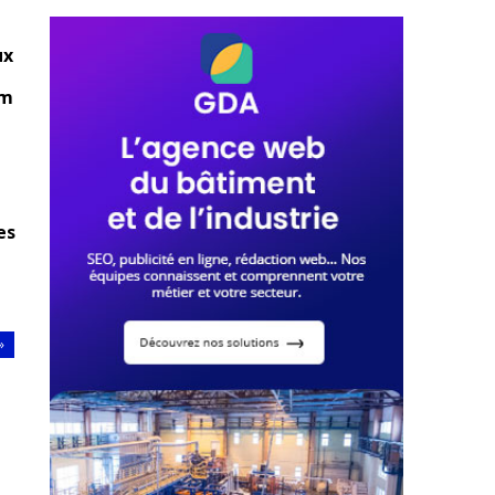
ux
om
es
»