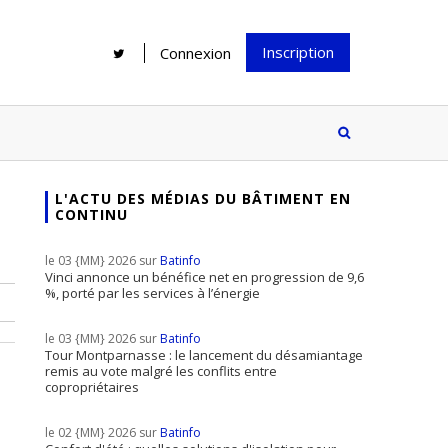
Inscription
Connexion
L'ACTU DES MÉDIAS DU BÂTIMENT EN
CONTINU
Rénover une salle de bains : gagner
Configurateur Jouplast, une bonne
du temps sans multiplier les
idée mais...
le 03 {MM} 2026 sur
Batinfo
supports
tez inscrire
Vinci annonce un bénéfice net en progression de 9,6
%, porté par les services à l’énergie
e à notre
ire ?
le 03 {MM} 2026 sur
Batinfo
Le print sous toutes ses formes a-t-
Tour Montparnasse : le lancement du désamiantage
remis au vote malgré les conflits entre
il encore sa place dans un monde
copropriétaires
presque totalement digitalisé ?
le 02 {MM} 2026 sur
Batinfo