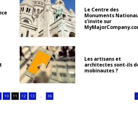
Le Centre des
nce
Monuments Nationa
e
s'invite sur
MyMajorCompany.c
e
Les artisans et
t
architectes sont-ils d
mobinautes ?
10
11
12
13
...
36