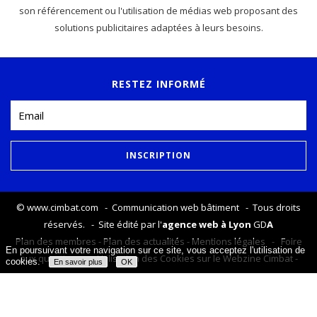
son référencement ou l'utilisation de médias web proposant des
solutions publicitaires adaptées à leurs besoins.
RESTEZ INFORMÉ
©
www.cimbat.com
- Communication web bâtiment - Tous droits
réservés. - Site édité par l'
agence web à Lyon
GD
A
Plan des membres
-
Plan des actualités
-
Mentions légales
-
Foire
En poursuivant votre navigation sur ce site, vous acceptez l'utilisation de
aux questions
-
Utilisation des Cookies sur le Webzine Cimbat
-
cookies.
En savoir plus
OK