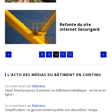
Refonte du site
internet Securigard
«
8
9
10
11
12
»
L'ACTU DES MÉDIAS DU BÂTIMENT EN CONTINU
il y a une heure sur
Batirama
Steel Shed propose d'acheter un bâtiment métallique... en kit et en
ligne !
il y a une heure sur
Batirama
Simplification : le gouvernement publie son deuxième "méga-