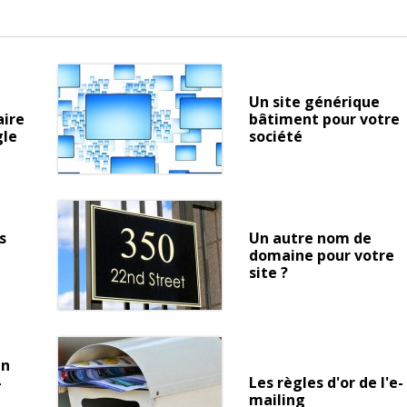
Un site générique
aire
bâtiment pour votre
gle
société
s
Un autre nom de
domaine pour votre
site ?
un
-
Les règles d'or de l'e-
mailing