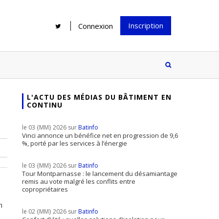
Inscription
Connexion
L'ACTU DES MÉDIAS DU BÂTIMENT EN
CONTINU
Rénover une salle de bains : gagner
Configurateur Jouplast, une bonne
du temps sans multiplier les
idée mais...
le 03 {MM} 2026 sur
Batinfo
supports
tez inscrire
Vinci annonce un bénéfice net en progression de 9,6
%, porté par les services à l’énergie
e à notre
ire ?
le 03 {MM} 2026 sur
Batinfo
Le print sous toutes ses formes a-t-
Tour Montparnasse : le lancement du désamiantage
remis au vote malgré les conflits entre
il encore sa place dans un monde
copropriétaires
presque totalement digitalisé ?
n
le 02 {MM} 2026 sur
Batinfo