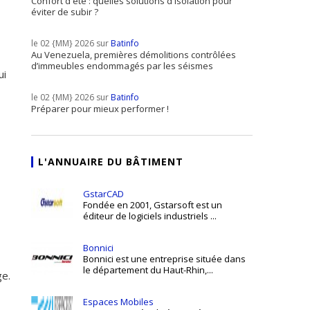
Confort d'été : quelles solutions d'isolation pour
éviter de subir ?
le 02 {MM} 2026 sur
Batinfo
Au Venezuela, premières démolitions contrôlées
d’immeubles endommagés par les séismes
ui
le 02 {MM} 2026 sur
Batinfo
Préparer pour mieux performer !
L'ANNUAIRE DU BÂTIMENT
GstarCAD
Fondée en 2001, Gstarsoft est un
éditeur de logiciels industriels ...
Bonnici
Bonnici est une entreprise située dans
le département du Haut-Rhin,...
ge.
Espaces Mobiles