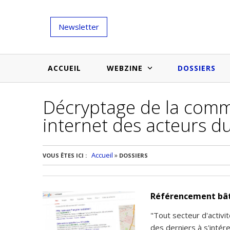
Newsletter
ACCUEIL
WEBZINE
DOSSIERS
Décryptage de la comm
Salons et évènementiels
Annuaire
internet des acteurs d
Nouveautés et inspirations
Produits du bâtiment
Médias du bâtiment
Actualités des membres
Une idée d'arti
Accueil
»
VOUS ÊTES ICI :
DOSSIERS
Techniques et conseils
soumettr
Billets d'humeur
Référencement bât
Etudes et enquêtes
"Tout secteur d'activit
des derniers à s'intéres