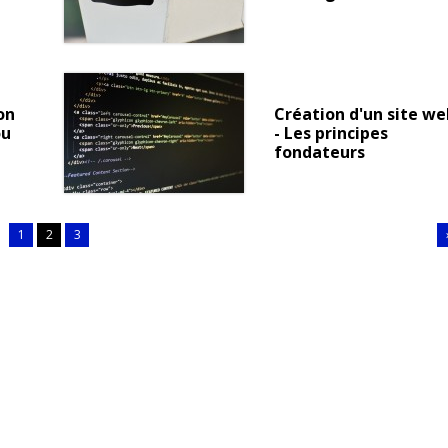
on
Création d'un site we
ou
- Les principes
fondateurs
1
2
3