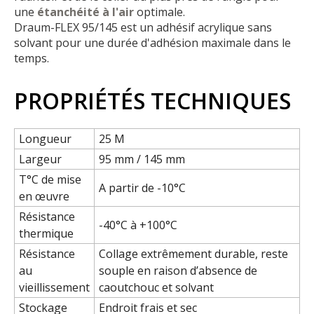
une
étanchéité à l'air
optimale.
Draum-FLEX 95/145 est un adhésif acrylique sans
solvant pour une durée d'adhésion maximale dans le
temps.
PROPRIÉTÉS TECHNIQUES
Longueur
25 M
Largeur
95 mm / 145 mm
T°C de mise
A partir de -10°C
en œuvre
Résistance
-40°C à +100°C
thermique
Résistance
Collage extrêmement durable, reste
au
souple en raison d’absence de
vieillissement
caoutchouc et solvant
Stockage
Endroit frais et sec