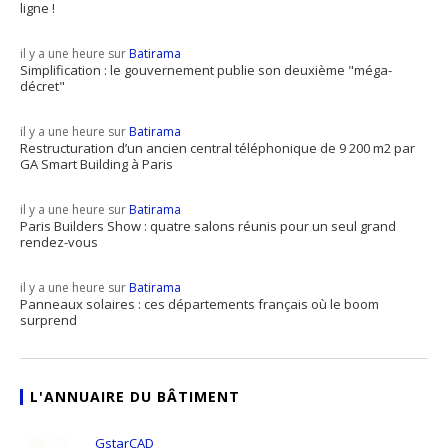
ligne !
il y a une heure sur
Batirama
Simplification : le gouvernement publie son deuxième "méga-
décret"
il y a une heure sur
Batirama
Restructuration d’un ancien central téléphonique de 9 200 m2 par
GA Smart Building à Paris
il y a une heure sur
Batirama
Paris Builders Show : quatre salons réunis pour un seul grand
rendez-vous
il y a une heure sur
Batirama
Panneaux solaires : ces départements français où le boom
surprend
L'ANNUAIRE DU BÂTIMENT
GstarCAD