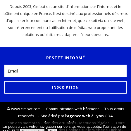
Depuis 2003, Cimbat est un site d'information sur l'internet et le
bâtiment unique en France. Il est destiné aux professionnels désireux
d'optimiser leur communication Internet, que ce soit via un site web,
son référencement ou l'utilisation de médias web proposant des
solutions publicitaires adaptées à leurs besoins.
RESTEZ INFORMÉ
©
www.cimbat.com
- Communication web bâtiment - Tous droits
réservés. - Site édité par l'
agence web à Lyon
GD
A
Plan des membres
-
Plan des actualités
-
Mentions légales
-
Foire
En poursuivant votre navigation sur ce site, vous acceptez l'utilisation de
aux questions
-
Utilisation des Cookies sur le Webzine Cimbat
-