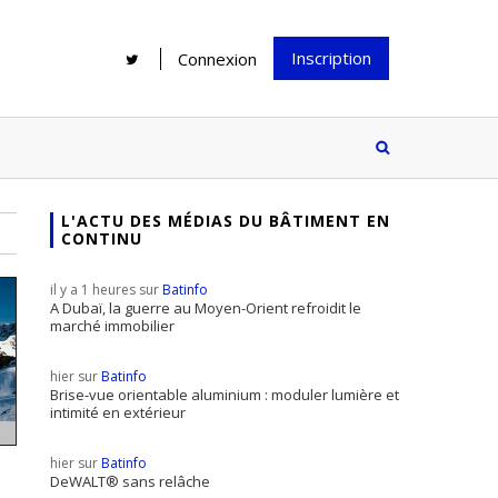
Inscription
Connexion
L'ACTU DES MÉDIAS DU BÂTIMENT EN
CONTINU
Rénover une salle de bains : gagner
Configurateur Jouplast, une bonne
du temps sans multiplier les
idée mais...
il y a 1 heures sur
Batinfo
supports
tez inscrire
A Dubaï, la guerre au Moyen-Orient refroidit le
marché immobilier
e à notre
ire ?
hier sur
Batinfo
Le print sous toutes ses formes a-t-
Brise-vue orientable aluminium : moduler lumière et
intimité en extérieur
il encore sa place dans un monde
presque totalement digitalisé ?
hier sur
Batinfo
DeWALT® sans relâche