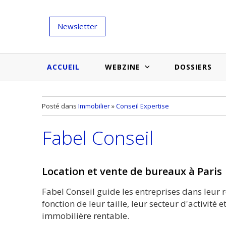
Newsletter
ACCUEIL
WEBZINE
DOSSIERS
Salons et évènementiels
Annuaire
Posté dans
Immobilier
»
Conseil Expertise
Nouveautés et inspirations
Produits du bâtiment
Fabel Conseil
Médias du bâtiment
Actualités des membres
Une idée d'arti
Techniques et conseils
soumettr
Location et vente de bureaux à Paris
Billets d'humeur
Fabel Conseil guide les entreprises dans leur
Etudes et enquêtes
fonction de leur taille, leur secteur d'activité
immobilière rentable.