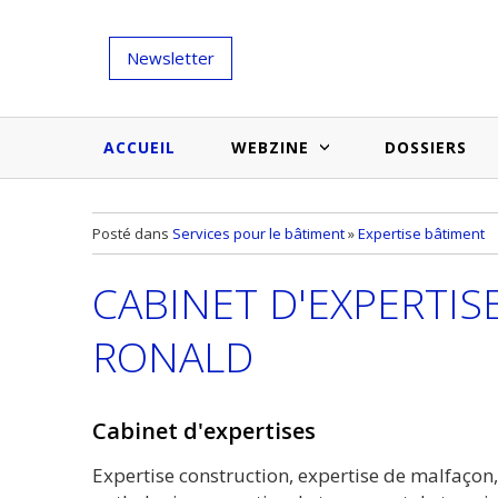
Newsletter
ACCUEIL
WEBZINE
DOSSIERS
Salons et évènementiels
Annuaire
Posté dans
Services pour le bâtiment
»
Expertise bâtiment
Nouveautés et inspirations
Produits du bâtiment
CABINET D'EXPERTIS
Médias du bâtiment
Actualités des membres
Une idée d'arti
RONALD
Techniques et conseils
soumettr
Billets d'humeur
Cabinet d'expertises
Etudes et enquêtes
Expertise construction, expertise de malfaçon, 