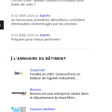
Confort d'été : quelles solutions d'isolation pour
éviter de subir ?
le 02 {MM} 2026 sur
Batinfo
Au Venezuela, premières démolitions contrôlées
d’immeubles endommagés par les séismes
m
le 02 {MM} 2026 sur
Batinfo
Préparer pour mieux performer !
L'ANNUAIRE DU BÂTIMENT
GstarCAD
Fondée en 2001, Gstarsoft est un
éditeur de logiciels industriels ...
Bonnici
Bonnici est une entreprise située dans
le département du Haut-Rhin,...
Espaces Mobiles