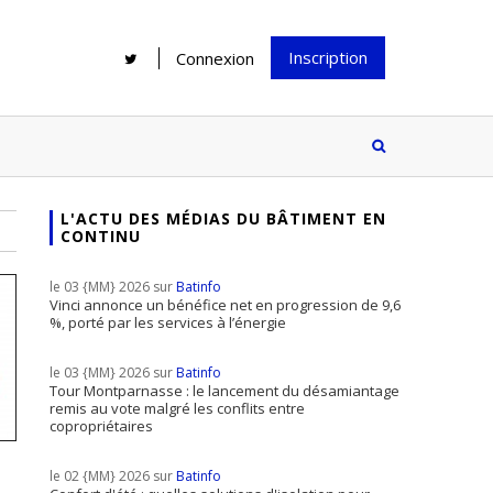
Inscription
Connexion
L'ACTU DES MÉDIAS DU BÂTIMENT EN
CONTINU
Rénover une salle de bains : gagner
Configurateur Jouplast, une bonne
du temps sans multiplier les
idée mais...
le 03 {MM} 2026 sur
Batinfo
supports
tez inscrire
Vinci annonce un bénéfice net en progression de 9,6
%, porté par les services à l’énergie
e à notre
ire ?
le 03 {MM} 2026 sur
Batinfo
Le print sous toutes ses formes a-t-
Tour Montparnasse : le lancement du désamiantage
remis au vote malgré les conflits entre
il encore sa place dans un monde
copropriétaires
presque totalement digitalisé ?
le 02 {MM} 2026 sur
Batinfo