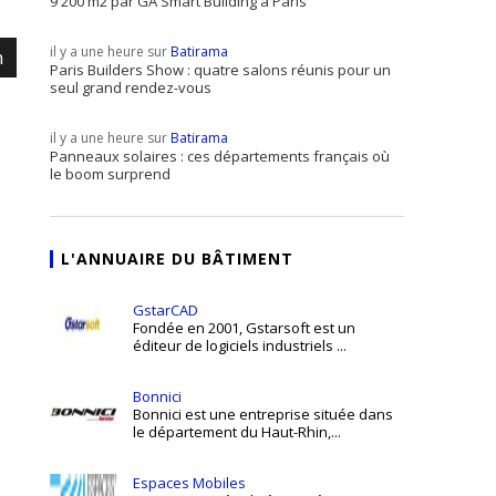
9 200 m2 par GA Smart Building à Paris
il y a une heure sur
Batirama
m
Paris Builders Show : quatre salons réunis pour un
seul grand rendez-vous
il y a une heure sur
Batirama
Panneaux solaires : ces départements français où
le boom surprend
L'ANNUAIRE DU BÂTIMENT
GstarCAD
Fondée en 2001, Gstarsoft est un
éditeur de logiciels industriels ...
Bonnici
Bonnici est une entreprise située dans
le département du Haut-Rhin,...
Espaces Mobiles