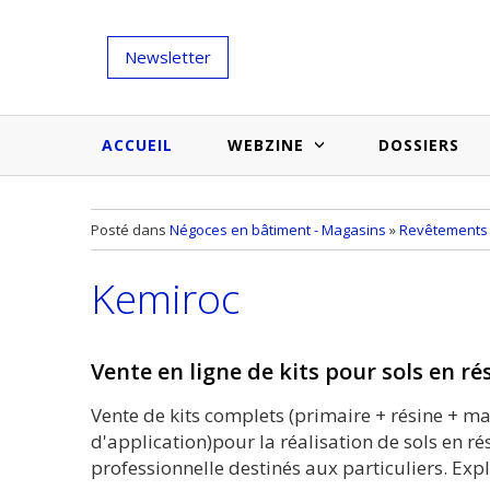
Newsletter
ACCUEIL
WEBZINE
DOSSIERS
Salons et évènementiels
Annuaire
Posté dans
Négoces en bâtiment - Magasins
»
Revêtements 
Nouveautés et inspirations
Produits du bâtiment
Kemiroc
Médias du bâtiment
Actualités des membres
Une idée d'arti
Techniques et conseils
soumettr
Vente en ligne de kits pour sols en ré
Billets d'humeur
Vente de kits complets (primaire + résine + ma
Etudes et enquêtes
d'application)pour la réalisation de sols en ré
professionnelle destinés aux particuliers. Expli