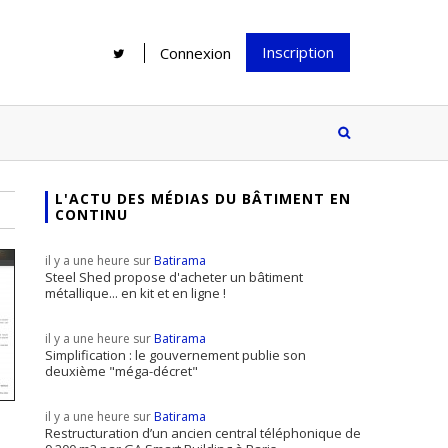
Inscription
Connexion
L'ACTU DES MÉDIAS DU BÂTIMENT EN
CONTINU
Rénover une salle de bains : gagner
Configurateur Jouplast, une bonne
du temps sans multiplier les
idée mais...
il y a une heure sur
Batirama
supports
tez inscrire
Steel Shed propose d'acheter un bâtiment
métallique... en kit et en ligne !
e à notre
ire ?
il y a une heure sur
Batirama
Le print sous toutes ses formes a-t-
Simplification : le gouvernement publie son
deuxième "méga-décret"
il encore sa place dans un monde
presque totalement digitalisé ?
il y a une heure sur
Batirama
Restructuration d’un ancien central téléphonique de