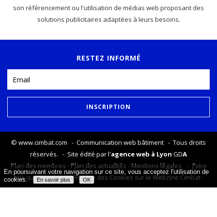
son référencement ou l'utilisation de médias web proposant des
solutions publicitaires adaptées à leurs besoins.
RESTEZ INFORMÉ
©
www.cimbat.com
- Communication web bâtiment - Tous droits
réservés. - Site édité par l'
agence web à Lyon
GD
A
Plan des membres
-
Plan des actualités
-
Mentions légales
-
Foire
En poursuivant votre navigation sur ce site, vous acceptez l'utilisation de
aux questions
-
Utilisation des Cookies sur le Webzine Cimbat
-
cookies.
En savoir plus
OK