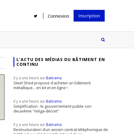
Inscription
Connexion
L'ACTU DES MÉDIAS DU BÂTIMENT EN
CONTINU
Rénover une salle de bains : gagner
Configurateur Jouplast, une bonne
du temps sans multiplier les
idée mais...
il y a une heure sur
Batirama
supports
tez inscrire
Steel Shed propose d'acheter un bâtiment
métallique... en kit et en ligne !
e à notre
ire ?
il y a une heure sur
Batirama
Le print sous toutes ses formes a-t-
Simplification : le gouvernement publie son
deuxième "méga-décret"
il encore sa place dans un monde
presque totalement digitalisé ?
il y a une heure sur
Batirama
Restructuration d’un ancien central téléphonique de