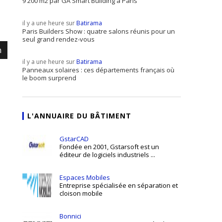
9 200 m2 par GA Smart Building à Paris
il y a une heure sur
Batirama
Paris Builders Show : quatre salons réunis pour un
seul grand rendez-vous
m
il y a une heure sur
Batirama
Panneaux solaires : ces départements français où
le boom surprend
L'ANNUAIRE DU BÂTIMENT
GstarCAD
Fondée en 2001, Gstarsoft est un
éditeur de logiciels industriels ...
Espaces Mobiles
Entreprise spécialisée en séparation et
cloison mobile
Bonnici