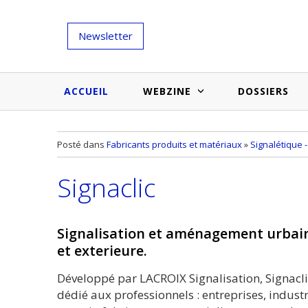
Newsletter
ACCUEIL
WEBZINE
DOSSIERS
Salons et évènementiels
Annuaire
Posté dans
Fabricants produits et matériaux
»
Signalétique -
Nouveautés et inspirations
Produits du bâtiment
Signaclic
Médias du bâtiment
Actualités des membres
Une idée d'arti
Techniques et conseils
soumettr
Signalisation et aménagement urbain,
Billets d'humeur
et exterieure.
Etudes et enquêtes
Développé par LACROIX Signalisation, Signacli
dédié aux professionnels : entreprises, industrie