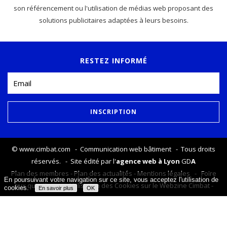
son référencement ou l'utilisation de médias web proposant des
solutions publicitaires adaptées à leurs besoins.
RESTEZ INFORMÉ
©
www.cimbat.com
- Communication web bâtiment - Tous droits
réservés. - Site édité par l'
agence web à Lyon
GD
A
Plan des membres
-
Plan des actualités
-
Mentions légales
-
Foire
En poursuivant votre navigation sur ce site, vous acceptez l'utilisation de
aux questions
-
Utilisation des Cookies sur le Webzine Cimbat
-
cookies.
En savoir plus
OK