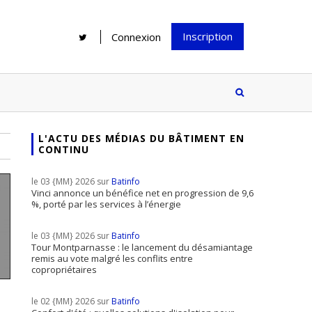
Inscription
Connexion
L'ACTU DES MÉDIAS DU BÂTIMENT EN
CONTINU
Rénover une salle de bains : gagner
Configurateur Jouplast, une bonne
du temps sans multiplier les
idée mais...
le 03 {MM} 2026 sur
Batinfo
supports
tez inscrire
Vinci annonce un bénéfice net en progression de 9,6
%, porté par les services à l’énergie
e à notre
ire ?
le 03 {MM} 2026 sur
Batinfo
Le print sous toutes ses formes a-t-
Tour Montparnasse : le lancement du désamiantage
remis au vote malgré les conflits entre
il encore sa place dans un monde
copropriétaires
presque totalement digitalisé ?
le 02 {MM} 2026 sur
Batinfo