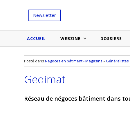
Newsletter
ACCUEIL
WEBZINE
DOSSIERS
Salons et évènementiels
Annuaire
Posté dans
Négoces en bâtiment - Magasins
»
Généralistes
Nouveautés et inspirations
Produits du bâtiment
Gedimat
Médias du bâtiment
Actualités des membres
Une idée d'arti
Techniques et conseils
soumettr
Réseau de négoces bâtiment dans tou
Billets d'humeur
Etudes et enquêtes