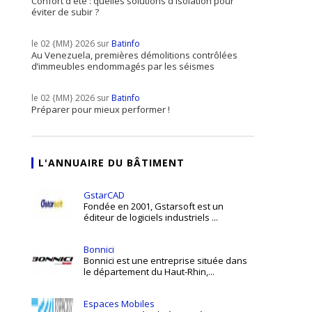
Confort d'été : quelles solutions d'isolation pour
éviter de subir ?
le 02 {MM} 2026 sur
Batinfo
Au Venezuela, premières démolitions contrôlées
d’immeubles endommagés par les séismes
le 02 {MM} 2026 sur
Batinfo
Préparer pour mieux performer !
L'ANNUAIRE DU BÂTIMENT
GstarCAD
Fondée en 2001, Gstarsoft est un
éditeur de logiciels industriels ...
Bonnici
Bonnici est une entreprise située dans
le département du Haut-Rhin,...
Espaces Mobiles