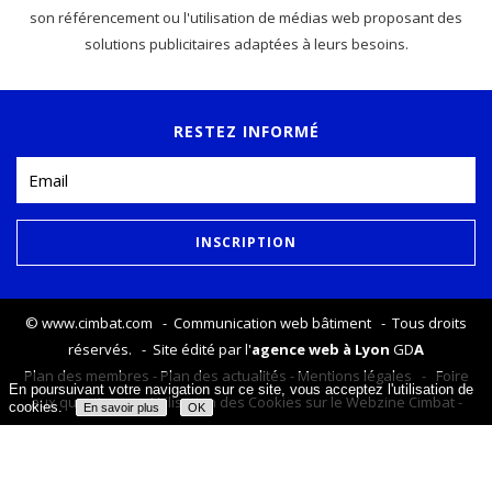
son référencement ou l'utilisation de médias web proposant des
solutions publicitaires adaptées à leurs besoins.
RESTEZ INFORMÉ
©
www.cimbat.com
- Communication web bâtiment - Tous droits
réservés. - Site édité par l'
agence web à Lyon
GD
A
Plan des membres
-
Plan des actualités
-
Mentions légales
-
Foire
En poursuivant votre navigation sur ce site, vous acceptez l'utilisation de
aux questions
-
Utilisation des Cookies sur le Webzine Cimbat
-
cookies.
En savoir plus
OK