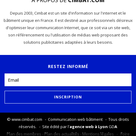
À PROPOS DE
CIMBAT.COM
Depuis 2003, Cimbat est un site d'information sur l'internet et le
bâtiment unique en France. Il est destiné aux professionnels désireux
d'optimiser leur communication Internet, que ce soit via un site web,
son référencement ou l'utilisation de médias web proposant des
solutions publicitaires adaptées à leurs besoins.
RESTEZ INFORMÉ
©
www.cimbat.com
- Communication web bâtiment - Tous droits
réservés. - Site édité par l'
agence web à Lyon
GD
A
Plan des membres
-
Plan des actualités
-
Mentions légales
-
Foire