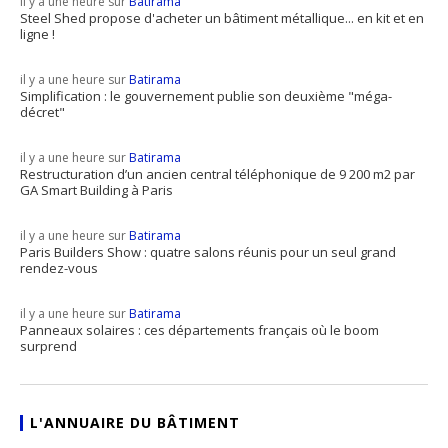
il y a une heure sur
Batirama
Steel Shed propose d'acheter un bâtiment métallique... en kit et en
ligne !
il y a une heure sur
Batirama
Simplification : le gouvernement publie son deuxième "méga-
décret"
il y a une heure sur
Batirama
Restructuration d’un ancien central téléphonique de 9 200 m2 par
GA Smart Building à Paris
il y a une heure sur
Batirama
Paris Builders Show : quatre salons réunis pour un seul grand
rendez-vous
il y a une heure sur
Batirama
Panneaux solaires : ces départements français où le boom
surprend
L'ANNUAIRE DU BÂTIMENT