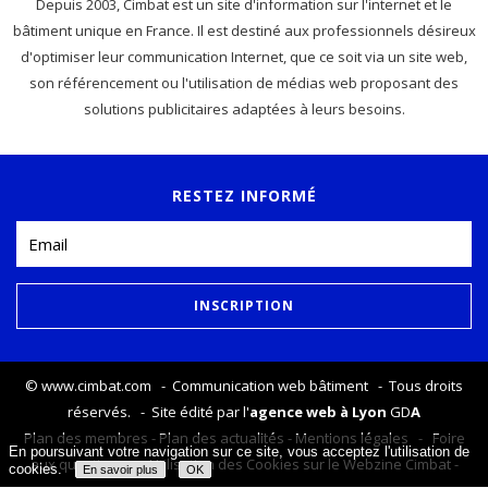
Depuis 2003, Cimbat est un site d'information sur l'internet et le
bâtiment unique en France. Il est destiné aux professionnels désireux
d'optimiser leur communication Internet, que ce soit via un site web,
son référencement ou l'utilisation de médias web proposant des
solutions publicitaires adaptées à leurs besoins.
RESTEZ INFORMÉ
©
www.cimbat.com
- Communication web bâtiment - Tous droits
réservés. - Site édité par l'
agence web à Lyon
GD
A
Plan des membres
-
Plan des actualités
-
Mentions légales
-
Foire
En poursuivant votre navigation sur ce site, vous acceptez l'utilisation de
aux questions
-
Utilisation des Cookies sur le Webzine Cimbat
-
cookies.
En savoir plus
OK