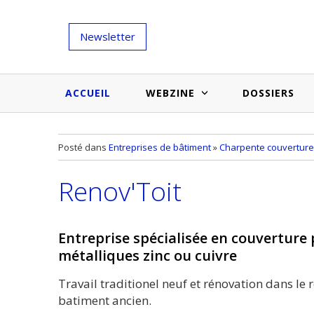
Newsletter
ACCUEIL
WEBZINE
DOSSIERS
Salons et évènementiels
Annuaire
Posté dans
Entreprises de bâtiment
»
Charpente couverture
Nouveautés et inspirations
Produits du bâtiment
Renov'Toit
Médias du bâtiment
Actualités des membres
Une idée d'arti
Techniques et conseils
soumettr
Entreprise spécialisée en couverture
Billets d'humeur
métalliques zinc ou cuivre
Etudes et enquêtes
Travail traditionel neuf et rénovation dans le 
batiment ancien.