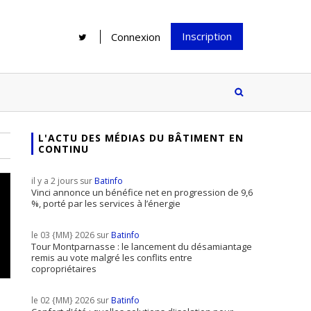
Inscription
Connexion
L'ACTU DES MÉDIAS DU BÂTIMENT EN
CONTINU
Rénover une salle de bains : gagner
Configurateur Jouplast, une bonne
du temps sans multiplier les
idée mais...
il y a 2 jours sur
Batinfo
supports
tez inscrire
Vinci annonce un bénéfice net en progression de 9,6
%, porté par les services à l’énergie
e à notre
ire ?
le 03 {MM} 2026 sur
Batinfo
Le print sous toutes ses formes a-t-
Tour Montparnasse : le lancement du désamiantage
remis au vote malgré les conflits entre
il encore sa place dans un monde
copropriétaires
presque totalement digitalisé ?
le 02 {MM} 2026 sur
Batinfo