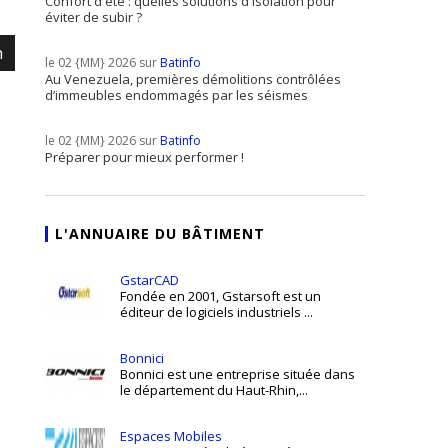
Confort d'été : quelles solutions d'isolation pour
éviter de subir ?
m
le 02 {MM} 2026 sur
Batinfo
Au Venezuela, premières démolitions contrôlées
d’immeubles endommagés par les séismes
le 02 {MM} 2026 sur
Batinfo
Préparer pour mieux performer !
L'ANNUAIRE DU BÂTIMENT
GstarCAD
Fondée en 2001, Gstarsoft est un
éditeur de logiciels industriels ...
Bonnici
Bonnici est une entreprise située dans
le département du Haut-Rhin,...
Espaces Mobiles