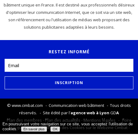
bâtiment unique en France. Il est destiné aux professionnels désireux
d'optimiser leur communication Internet, que ce soit via un site web,
son référencement ou l'utilisation de médias web proposant des
solutions publicitaires adaptées à leurs besoins.
RESTEZ INFORMÉ
©
www.cimbat.com
- Communication web bâtiment - Tous droits
réservés. - Site édité par l'
agence web à Lyon
GD
A
Plan des membres
-
Plan des actualités
-
Mentions légales
-
Foire
En poursuivant votre navigation sur ce site, vous acceptez l'utilisation de
aux questions
-
Utilisation des Cookies sur le Webzine Cimbat
-
cookies.
En savoir plus
OK