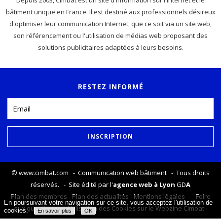
Depuis 2003, Cimbat est un site d'information sur l'internet et le
bâtiment unique en France. Il est destiné aux professionnels désireux
d'optimiser leur communication Internet, que ce soit via un site web,
son référencement ou l'utilisation de médias web proposant des
solutions publicitaires adaptées à leurs besoins.
RESTEZ INFORMÉ
©
www.cimbat.com
- Communication web bâtiment - Tous droits
réservés. - Site édité par l'
agence web à Lyon
GD
A
Plan des membres
-
Plan des actualités
-
Mentions légales
-
Foire
En poursuivant votre navigation sur ce site, vous acceptez l'utilisation de
aux questions
-
Utilisation des Cookies sur le Webzine Cimbat
-
cookies.
En savoir plus
OK