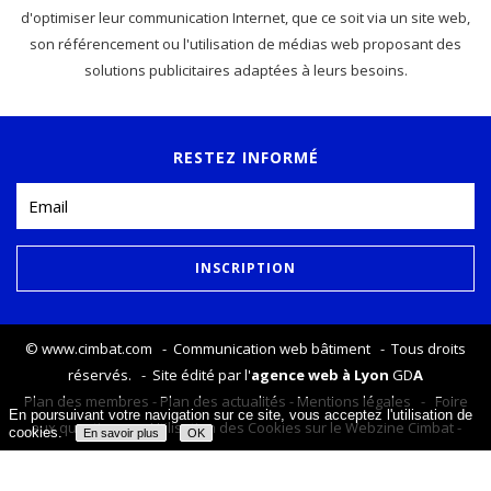
d'optimiser leur communication Internet, que ce soit via un site web,
son référencement ou l'utilisation de médias web proposant des
solutions publicitaires adaptées à leurs besoins.
RESTEZ INFORMÉ
©
www.cimbat.com
- Communication web bâtiment - Tous droits
réservés. - Site édité par l'
agence web à Lyon
GD
A
Plan des membres
-
Plan des actualités
-
Mentions légales
-
Foire
En poursuivant votre navigation sur ce site, vous acceptez l'utilisation de
aux questions
-
Utilisation des Cookies sur le Webzine Cimbat
-
cookies.
En savoir plus
OK