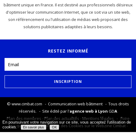
bâtiment unique en France. Il est destiné aux professionnels désireux
d'optimiser leur communication Internet, que ce soit via un site web,
son référencement ou l'utilisation de médias web proposant des
solutions publicitaires adaptées à leurs besoins.
RESTEZ INFORMÉ
©
www.cimbat.com
- Communication web bâtiment - Tous droits
réservés. - Site édité par l'
agence web à Lyon
GD
A
Plan des membres
-
Plan des actualités
-
Mentions légales
-
Foire
En poursuivant votre navigation sur ce site, vous acceptez l'utilisation de
aux questions
-
Utilisation des Cookies sur le Webzine Cimbat
-
cookies.
En savoir plus
OK