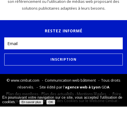
son référencement ou l'utilisation de médias web proposant des
solutions publicitaires adaptées à leurs besoins.
RESTEZ INFORMÉ
©
www.cimbat.com
- Communication web bâtiment - Tous droits
réservés. - Site édité par l'
agence web à Lyon
GD
A
Plan des membres
-
Plan des actualités
-
Mentions légales
-
Foire
En poursuivant votre navigation sur ce site, vous acceptez l'utilisation de
aux questions
-
Utilisation des Cookies sur le Webzine Cimbat
-
cookies.
En savoir plus
OK