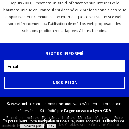
Depuis 2003, Cimbat est un site d'information sur l'internet et le
bâtiment unique en France. Il est destiné aux professionnels désireux
d'optimiser leur communication Internet, que ce soit via un site web,
son référencement ou l'utilisation de médias web proposant des
solutions publicitaires adaptées à leurs besoins.
RESTEZ INFORMÉ
©
www.cimbat.com
- Communication web bâtiment - Tous droits
réservés. - Site édité par l'
agence web à Lyon
GD
A
Plan des membres
-
Plan des actualités
-
Mentions légales
-
Foire
En poursuivant votre navigation sur ce site, vous acceptez l'utilisation de
aux questions
-
Utilisation des Cookies sur le Webzine Cimbat
-
cookies.
En savoir plus
OK