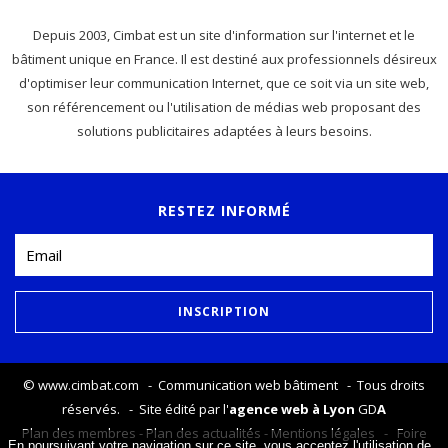
Depuis 2003, Cimbat est un site d'information sur l'internet et le
bâtiment unique en France. Il est destiné aux professionnels désireux
d'optimiser leur communication Internet, que ce soit via un site web,
son référencement ou l'utilisation de médias web proposant des
solutions publicitaires adaptées à leurs besoins.
RESTEZ INFORMÉ
©
www.cimbat.com
- Communication web bâtiment - Tous droits
réservés. - Site édité par l'
agence web à Lyon
GD
A
Plan des membres
-
Plan des actualités
-
Mentions légales
-
Foire
En poursuivant votre navigation sur ce site, vous acceptez l'utilisation de