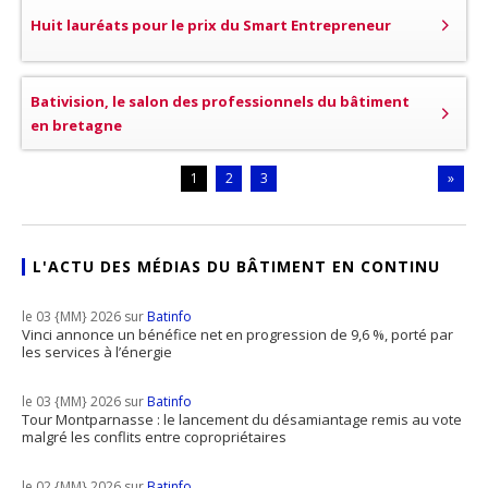
Huit lauréats pour le prix du Smart Entrepreneur
Bativision, le salon des professionnels du bâtiment
en bretagne
1
2
3
»
L'ACTU DES MÉDIAS DU BÂTIMENT EN CONTINU
le 03 {MM} 2026 sur
Batinfo
Vinci annonce un bénéfice net en progression de 9,6 %, porté par
les services à l’énergie
le 03 {MM} 2026 sur
Batinfo
Tour Montparnasse : le lancement du désamiantage remis au vote
malgré les conflits entre copropriétaires
le 02 {MM} 2026 sur
Batinfo