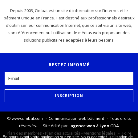
Depuis 2003, Cimbat est un site d'information sur l'internet et le
bâtiment unique en France. Il est destiné aux professionnels désireux
d'optimiser leur communication Internet, que ce soit via un site web,
son référencement ou l'utilisation de médias web proposant des
solutions publicitaires adaptées à leurs besoins.
RESTEZ INFORMÉ
©
www.cimbat.com
- Communication web bâtiment - Tous droits
réservés. - Site édité par l'
agence web à Lyon
GD
A
Plan des membres
-
Plan des actualités
-
Mentions légales
-
Foire
En poursuivant votre navigation sur ce site, vous acceptez l'utilisation de