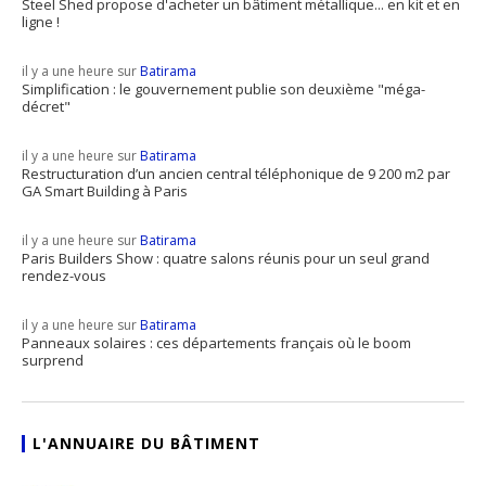
Steel Shed propose d'acheter un bâtiment métallique... en kit et en
ligne !
il y a une heure sur
Batirama
Simplification : le gouvernement publie son deuxième "méga-
décret"
il y a une heure sur
Batirama
Restructuration d’un ancien central téléphonique de 9 200 m2 par
GA Smart Building à Paris
il y a une heure sur
Batirama
Paris Builders Show : quatre salons réunis pour un seul grand
rendez-vous
il y a une heure sur
Batirama
Panneaux solaires : ces départements français où le boom
surprend
L'ANNUAIRE DU BÂTIMENT