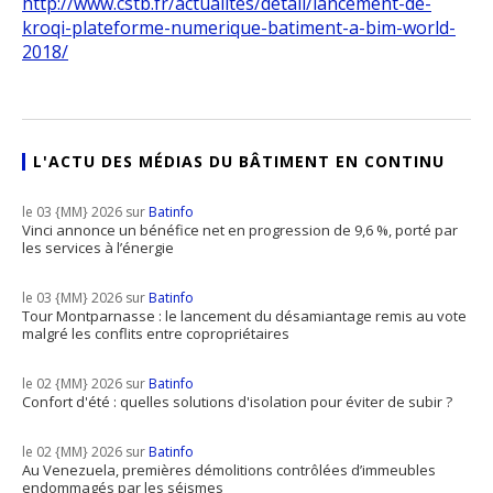
http://www.cstb.fr/actualites/detail/lancement-de-
kroqi-plateforme-numerique-batiment-a-bim-world-
2018/
L'ACTU DES MÉDIAS DU BÂTIMENT EN CONTINU
le 03 {MM} 2026 sur
Batinfo
Vinci annonce un bénéfice net en progression de 9,6 %, porté par
les services à l’énergie
le 03 {MM} 2026 sur
Batinfo
Tour Montparnasse : le lancement du désamiantage remis au vote
malgré les conflits entre copropriétaires
le 02 {MM} 2026 sur
Batinfo
Confort d'été : quelles solutions d'isolation pour éviter de subir ?
le 02 {MM} 2026 sur
Batinfo
Au Venezuela, premières démolitions contrôlées d’immeubles
endommagés par les séismes