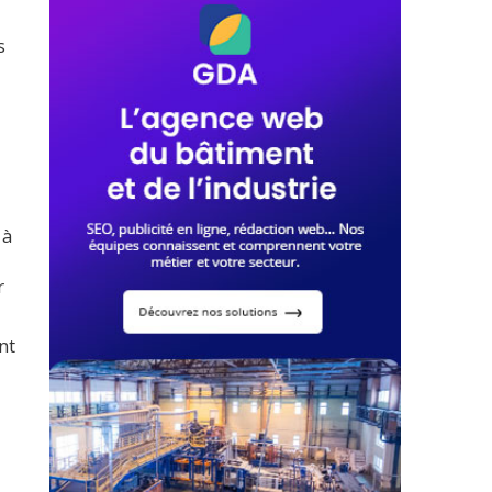
s
 à
r
nt