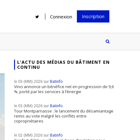
Inscription
Connexion
L'ACTU DES MÉDIAS DU BÂTIMENT EN
CONTINU
Rénover une salle de bains : gagner
Configurateur Jouplast, une bonne
du temps sans multiplier les
idée mais...
le 03 {MM} 2026 sur
Batinfo
supports
tez inscrire
Vinci annonce un bénéfice net en progression de 9,6
%, porté par les services à l’énergie
e à notre
ire ?
le 03 {MM} 2026 sur
Batinfo
Le print sous toutes ses formes a-t-
Tour Montparnasse : le lancement du désamiantage
remis au vote malgré les conflits entre
il encore sa place dans un monde
copropriétaires
presque totalement digitalisé ?
le 02 {MM} 2026 sur
Batinfo