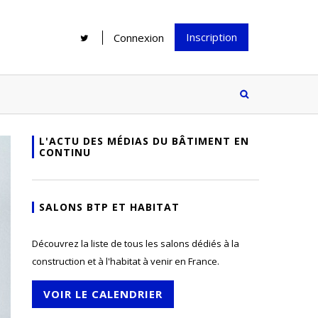
Inscription
Connexion
L'ACTU DES MÉDIAS DU BÂTIMENT EN
CONTINU
Rénover une salle de bains : gagner
Configurateur Jouplast, une bonne
du temps sans multiplier les
idée mais...
supports
tez inscrire
SALONS BTP ET HABITAT
e à notre
ire ?
Découvrez la liste de tous les salons dédiés à la
Le print sous toutes ses formes a-t-
construction et à l'habitat à venir en France.
il encore sa place dans un monde
presque totalement digitalisé ?
VOIR LE CALENDRIER