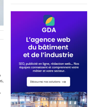
b
s,
,