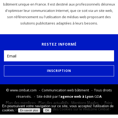
bâtiment unique en France. Il est destiné aux professionnels désireux
d'optimiser leur communication Internet, que ce soit via un site web,
son référencement ou l'utilisation de médias web proposant des
solutions publicitaires adaptées à leurs besoins.
RESTEZ INFORMÉ
©
www.cimbat.com
- Communication web bâtiment - Tous droits
réservés. - Site édité par l'
agence web à Lyon
GD
A
Plan des membres
-
Plan des actualités
-
Mentions légales
-
Foire
En poursuivant votre navigation sur ce site, vous acceptez l'utilisation de
aux questions
-
Utilisation des Cookies sur le Webzine Cimbat
-
cookies.
En savoir plus
OK