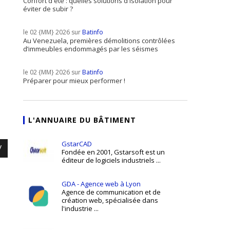
Confort d'été : quelles solutions d'isolation pour
éviter de subir ?
le 02 {MM} 2026 sur
Batinfo
Au Venezuela, premières démolitions contrôlées
d’immeubles endommagés par les séismes
le 02 {MM} 2026 sur
Batinfo
Préparer pour mieux performer !
L'ANNUAIRE DU BÂTIMENT
GstarCAD
/
Fondée en 2001, Gstarsoft est un
éditeur de logiciels industriels ...
GDA - Agence web à Lyon
Agence de communication et de
création web, spécialisée dans
l'industrie ...