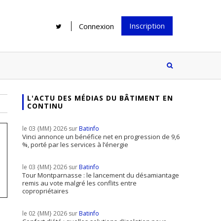
Inscription
Connexion
L'ACTU DES MÉDIAS DU BÂTIMENT EN
CONTINU
Rénover une salle de bains : gagner
Configurateur Jouplast, une bonne
du temps sans multiplier les
idée mais...
le 03 {MM} 2026 sur
Batinfo
supports
tez inscrire
Vinci annonce un bénéfice net en progression de 9,6
%, porté par les services à l’énergie
e à notre
ire ?
le 03 {MM} 2026 sur
Batinfo
Le print sous toutes ses formes a-t-
Tour Montparnasse : le lancement du désamiantage
remis au vote malgré les conflits entre
il encore sa place dans un monde
copropriétaires
presque totalement digitalisé ?
le 02 {MM} 2026 sur
Batinfo