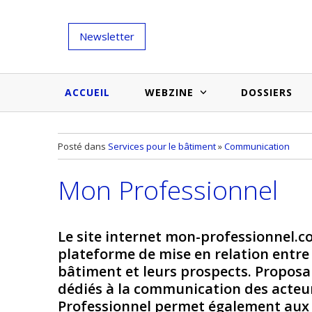
Newsletter
ACCUEIL
WEBZINE
DOSSIERS
Salons et évènementiels
Annuaire
Posté dans
Services pour le bâtiment
»
Communication
Nouveautés et inspirations
Produits du bâtiment
Mon Professionnel
Médias du bâtiment
Actualités des membres
Une idée d'arti
Techniques et conseils
soumettr
Le site internet mon-professionnel.c
Billets d'humeur
plateforme de mise en relation entre
bâtiment et leurs prospects. Propos
Etudes et enquêtes
dédiés à la communication des acteu
Professionnel permet également aux 