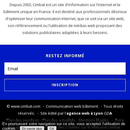
Depuis 2003, Cimbat est un site d'information sur l'internet et le
bâtiment unique en France. Il est destiné aux professionnels désireux
d'optimiser leur communication Internet, que ce soit via un site web,
son référencement ou l'utilisation de médias web proposant des
solutions publicitaires adaptées à leurs besoins.
RESTEZ INFORMÉ
©
www.cimbat.com
- Communication web bâtiment - Tous droits
réservés. - Site édité par l'
agence web à Lyon
GD
A
Plan des membres
-
Plan des actualités
-
Mentions légales
-
Foire
En poursuivant votre navigation sur ce site, vous acceptez l'utilisation de
aux questions
-
Utilisation des Cookies sur le Webzine Cimbat
-
cookies.
En savoir plus
OK