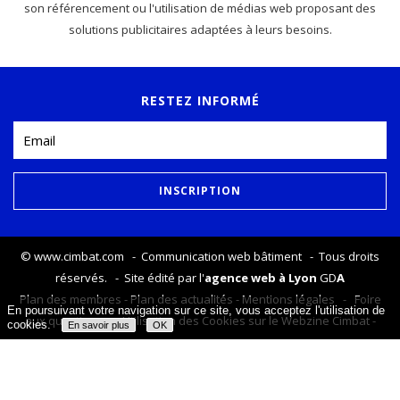
son référencement ou l'utilisation de médias web proposant des
solutions publicitaires adaptées à leurs besoins.
RESTEZ INFORMÉ
©
www.cimbat.com
- Communication web bâtiment - Tous droits
réservés. - Site édité par l'
agence web à Lyon
GD
A
Plan des membres
-
Plan des actualités
-
Mentions légales
-
Foire
En poursuivant votre navigation sur ce site, vous acceptez l'utilisation de
aux questions
-
Utilisation des Cookies sur le Webzine Cimbat
-
cookies.
En savoir plus
OK