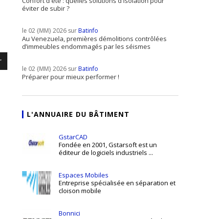
Confort d'été : quelles solutions d'isolation pour
éviter de subir ?
le 02 {MM} 2026 sur
Batinfo
Au Venezuela, premières démolitions contrôlées
d’immeubles endommagés par les séismes
r
le 02 {MM} 2026 sur
Batinfo
Préparer pour mieux performer !
L'ANNUAIRE DU BÂTIMENT
GstarCAD
Fondée en 2001, Gstarsoft est un
éditeur de logiciels industriels ...
Espaces Mobiles
Entreprise spécialisée en séparation et
cloison mobile
Bonnici