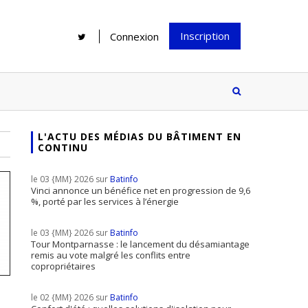
Inscription
Connexion
L'ACTU DES MÉDIAS DU BÂTIMENT EN
CONTINU
Rénover une salle de bains : gagner
Configurateur Jouplast, une bonne
du temps sans multiplier les
idée mais...
le 03 {MM} 2026 sur
Batinfo
supports
tez inscrire
Vinci annonce un bénéfice net en progression de 9,6
%, porté par les services à l’énergie
e à notre
ire ?
le 03 {MM} 2026 sur
Batinfo
Le print sous toutes ses formes a-t-
Tour Montparnasse : le lancement du désamiantage
remis au vote malgré les conflits entre
il encore sa place dans un monde
copropriétaires
presque totalement digitalisé ?
le 02 {MM} 2026 sur
Batinfo