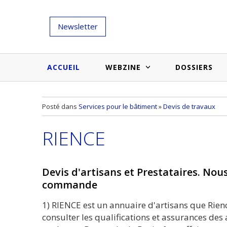
Newsletter
ACCUEIL
WEBZINE
DOSSIERS
Salons et évènementiels
Annuaire
Posté dans
Services pour le bâtiment
»
Devis de travaux
Nouveautés et inspirations
Produits du bâtiment
RIENCE
Médias du bâtiment
Actualités des membres
Une idée d'arti
Techniques et conseils
soumettr
Devis d'artisans et Prestataires. Nou
Billets d'humeur
commande
Etudes et enquêtes
1) RIENCE est un annuaire d'artisans que Rienc
consulter les qualifications et assurances des ar