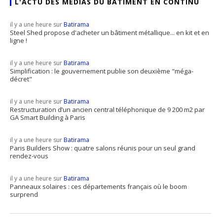
L'ACTU DES MÉDIAS DU BÂTIMENT EN CONTINU
il y a une heure sur
Batirama
Steel Shed propose d'acheter un bâtiment métallique... en kit et en
ligne !
il y a une heure sur
Batirama
Simplification : le gouvernement publie son deuxième "méga-
décret"
il y a une heure sur
Batirama
Restructuration d’un ancien central téléphonique de 9 200 m2 par
GA Smart Building à Paris
il y a une heure sur
Batirama
Paris Builders Show : quatre salons réunis pour un seul grand
rendez-vous
il y a une heure sur
Batirama
Panneaux solaires : ces départements français où le boom
surprend