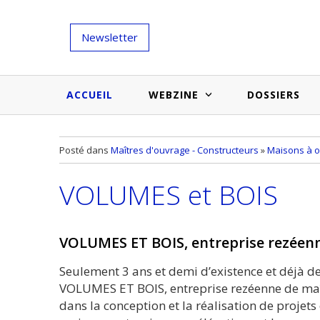
Newsletter
ACCUEIL
WEBZINE
DOSSIERS
Salons et évènementiels
Annuaire
Posté dans
Maîtres d'ouvrage - Constructeurs
»
Maisons à o
Nouveautés et inspirations
Produits du bâtiment
VOLUMES et BOIS
Médias du bâtiment
Actualités des membres
Une idée d'arti
Techniques et conseils
soumettr
VOLUMES ET BOIS, entreprise rezéenn
Billets d'humeur
Seulement 3 ans et demi d’existence et déjà 
Etudes et enquêtes
VOLUMES ET BOIS, entreprise rezéenne de maît
dans la conception et la réalisation de projets 