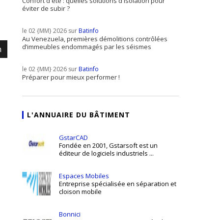
Confort d'été : quelles solutions d'isolation pour
éviter de subir ?
le 02 {MM} 2026 sur
Batinfo
Au Venezuela, premières démolitions contrôlées
d’immeubles endommagés par les séismes
m
le 02 {MM} 2026 sur
Batinfo
Préparer pour mieux performer !
L'ANNUAIRE DU BÂTIMENT
GstarCAD
Fondée en 2001, Gstarsoft est un
éditeur de logiciels industriels ...
Espaces Mobiles
Entreprise spécialisée en séparation et
cloison mobile
Bonnici