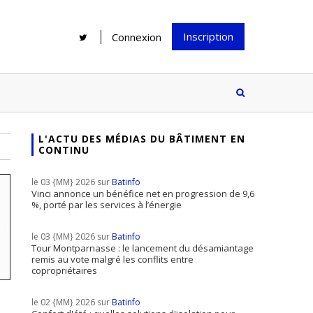
Inscription
Connexion
L'ACTU DES MÉDIAS DU BÂTIMENT EN
CONTINU
Rénover une salle de bains : gagner
Configurateur Jouplast, une bonne
du temps sans multiplier les
idée mais...
le 03 {MM} 2026 sur
Batinfo
supports
tez inscrire
Vinci annonce un bénéfice net en progression de 9,6
%, porté par les services à l’énergie
e à notre
ire ?
le 03 {MM} 2026 sur
Batinfo
Le print sous toutes ses formes a-t-
Tour Montparnasse : le lancement du désamiantage
remis au vote malgré les conflits entre
il encore sa place dans un monde
copropriétaires
presque totalement digitalisé ?
le 02 {MM} 2026 sur
Batinfo