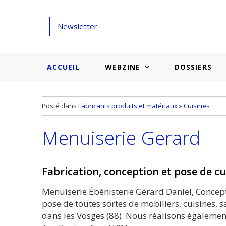
Newsletter
ACCUEIL
WEBZINE
DOSSIERS
Salons et évènementiels
Annuaire
Posté dans
Fabricants produits et matériaux
»
Cuisines
Nouveautés et inspirations
Produits du bâtiment
Menuiserie Gerard
Médias du bâtiment
Actualités des membres
Une idée d'arti
Techniques et conseils
soumettr
Fabrication, conception et pose de c
Billets d'humeur
Menuiserie Ébénisterie Gérard Daniel, Concept
Etudes et enquêtes
pose de toutes sortes de mobiliers, cuisines, sa
dans les Vosges (88). Nous réalisons égalemen