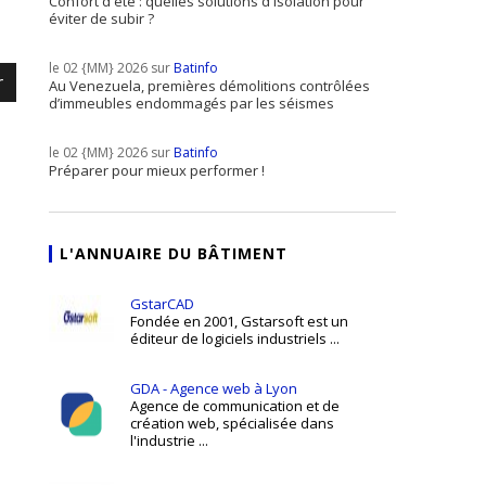
Confort d'été : quelles solutions d'isolation pour
éviter de subir ?
le 02 {MM} 2026 sur
Batinfo
r
Au Venezuela, premières démolitions contrôlées
d’immeubles endommagés par les séismes
le 02 {MM} 2026 sur
Batinfo
Préparer pour mieux performer !
L'ANNUAIRE DU BÂTIMENT
GstarCAD
Fondée en 2001, Gstarsoft est un
éditeur de logiciels industriels ...
GDA - Agence web à Lyon
Agence de communication et de
création web, spécialisée dans
l'industrie ...