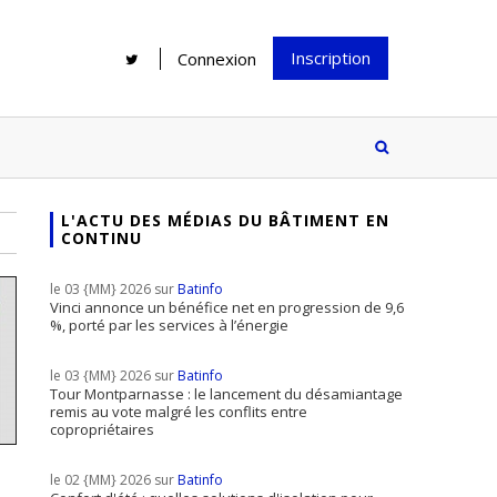
Inscription
Connexion
L'ACTU DES MÉDIAS DU BÂTIMENT EN
CONTINU
Rénover une salle de bains : gagner
Configurateur Jouplast, une bonne
du temps sans multiplier les
idée mais...
le 03 {MM} 2026 sur
Batinfo
supports
tez inscrire
Vinci annonce un bénéfice net en progression de 9,6
%, porté par les services à l’énergie
e à notre
ire ?
le 03 {MM} 2026 sur
Batinfo
Le print sous toutes ses formes a-t-
Tour Montparnasse : le lancement du désamiantage
remis au vote malgré les conflits entre
il encore sa place dans un monde
copropriétaires
presque totalement digitalisé ?
le 02 {MM} 2026 sur
Batinfo