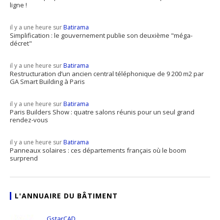
ligne !
il y a une heure sur
Batirama
Simplification : le gouvernement publie son deuxième "méga-
décret"
il y a une heure sur
Batirama
Restructuration d’un ancien central téléphonique de 9 200 m2 par
GA Smart Building à Paris
il y a une heure sur
Batirama
Paris Builders Show : quatre salons réunis pour un seul grand
rendez-vous
il y a une heure sur
Batirama
Panneaux solaires : ces départements français où le boom
surprend
L'ANNUAIRE DU BÂTIMENT
GstarCAD