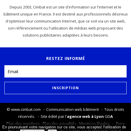
Depuis 2003, Cimbat est un site d'information sur l'internet et le
bâtiment unique en France. Il est destiné aux professionnels désireux
d'optimiser leur communication Internet, que ce soit via un site web,
son référencement ou l'utilisation de médias web proposant des
solutions publicitaires adaptées à leurs besoins.
RESTEZ INFORMÉ
©
www.cimbat.com
- Communication web bâtiment - Tous droits
réservés. - Site édité par l'
agence web à Lyon
GD
A
Plan des membres
-
Plan des actualités
-
Mentions légales
-
Foire
En poursuivant votre navigation sur ce site, vous acceptez l'utilisation de
aux questions
-
Utilisation des Cookies sur le Webzine Cimbat
-