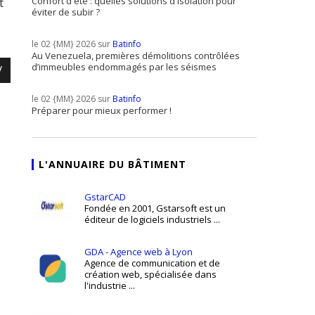
Confort d'été : quelles solutions d'isolation pour
t
éviter de subir ?
le 02 {MM} 2026 sur
Batinfo
Au Venezuela, premières démolitions contrôlées
d’immeubles endommagés par les séismes
/
le 02 {MM} 2026 sur
Batinfo
Préparer pour mieux performer !
L'ANNUAIRE DU BÂTIMENT
GstarCAD
Fondée en 2001, Gstarsoft est un
éditeur de logiciels industriels ...
GDA - Agence web à Lyon
Agence de communication et de
création web, spécialisée dans
l'industrie ...