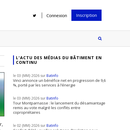
Inscription
Connexion
L'ACTU DES MÉDIAS DU BÂTIMENT EN
CONTINU
Rénover une salle de bains : gagner
Configurateur Jouplast, une bonne
du temps sans multiplier les
idée mais...
le 03 {MM} 2026 sur
Batinfo
supports
tez inscrire
Vinci annonce un bénéfice net en progression de 9,6
%, porté par les services à l’énergie
e à notre
ire ?
le 03 {MM} 2026 sur
Batinfo
Le print sous toutes ses formes a-t-
Tour Montparnasse : le lancement du désamiantage
remis au vote malgré les conflits entre
il encore sa place dans un monde
copropriétaires
presque totalement digitalisé ?
r,
le 02 {MM} 2026 sur
Batinfo