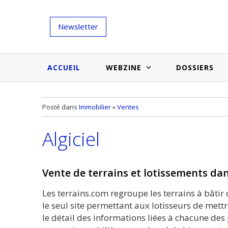
Newsletter
ACCUEIL
WEBZINE
DOSSIERS
Salons et évènementiels
Annuaire
Posté dans
Immobilier
»
Ventes
Nouveautés et inspirations
Produits du bâtiment
Algiciel
Médias du bâtiment
Actualités des membres
Une idée d'arti
Techniques et conseils
soumettr
Vente de terrains et lotissements dan
Billets d'humeur
Les terrains.com regroupe les terrains à bâtir 
Etudes et enquêtes
le seul site permettant aux lotisseurs de met
le détail des informations liées à chacune des 