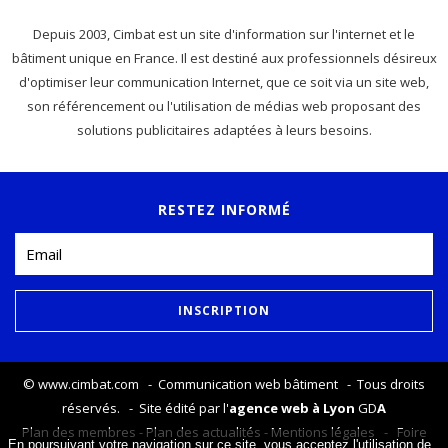
Depuis 2003, Cimbat est un site d'information sur l'internet et le
bâtiment unique en France. Il est destiné aux professionnels désireux
d'optimiser leur communication Internet, que ce soit via un site web,
son référencement ou l'utilisation de médias web proposant des
solutions publicitaires adaptées à leurs besoins.
RESTEZ INFORMÉ
©
www.cimbat.com
- Communication web bâtiment - Tous droits
réservés. - Site édité par l'
agence web à Lyon
GD
A
Plan des membres
-
Plan des actualités
-
Mentions légales
-
Foire
En poursuivant votre navigation sur ce site, vous acceptez l'utilisation de