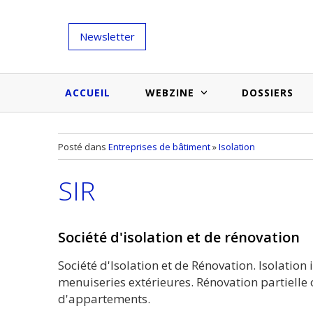
Newsletter
ACCUEIL
WEBZINE
DOSSIERS
Salons et évènementiels
Annuaire
Posté dans
Entreprises de bâtiment
»
Isolation
Nouveautés et inspirations
Produits du bâtiment
SIR
Médias du bâtiment
Actualités des membres
Une idée d'arti
Techniques et conseils
soumettr
Société d'isolation et de rénovation
Billets d'humeur
Société d'Isolation et de Rénovation. Isolation 
Etudes et enquêtes
menuiseries extérieures. Rénovation partielle
d'appartements.