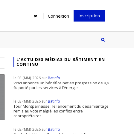
Inscription
Connexion
L'ACTU DES MÉDIAS DU BÂTIMENT EN
CONTINU
Rénover une salle de bains : gagner
Configurateur Jouplast, une bonne
du temps sans multiplier les
idée mais...
le 03 {MM} 2026 sur
Batinfo
supports
tez inscrire
Vinci annonce un bénéfice net en progression de 9,6
%, porté par les services à l’énergie
e à notre
ire ?
le 03 {MM} 2026 sur
Batinfo
Le print sous toutes ses formes a-t-
Tour Montparnasse : le lancement du désamiantage
remis au vote malgré les conflits entre
il encore sa place dans un monde
copropriétaires
presque totalement digitalisé ?
le 02 {MM} 2026 sur
Batinfo