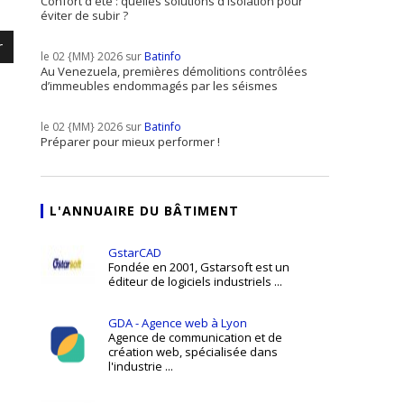
Confort d'été : quelles solutions d'isolation pour
éviter de subir ?
r
le 02 {MM} 2026 sur
Batinfo
Au Venezuela, premières démolitions contrôlées
d’immeubles endommagés par les séismes
le 02 {MM} 2026 sur
Batinfo
Préparer pour mieux performer !
L'ANNUAIRE DU BÂTIMENT
GstarCAD
Fondée en 2001, Gstarsoft est un
éditeur de logiciels industriels ...
GDA - Agence web à Lyon
Agence de communication et de
création web, spécialisée dans
l'industrie ...