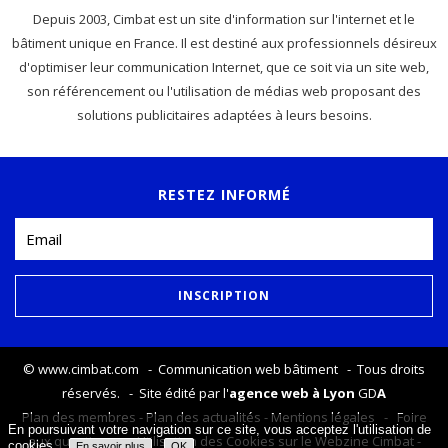
Depuis 2003, Cimbat est un site d'information sur l'internet et le
bâtiment unique en France. Il est destiné aux professionnels désireux
d'optimiser leur communication Internet, que ce soit via un site web,
son référencement ou l'utilisation de médias web proposant des
solutions publicitaires adaptées à leurs besoins.
RESTEZ INFORMÉ
©
www.cimbat.com
- Communication web bâtiment - Tous droits
réservés. - Site édité par l'
agence web à Lyon
GD
A
Plan des membres
-
Plan des actualités
-
Mentions légales
-
Foire
En poursuivant votre navigation sur ce site, vous acceptez l'utilisation de
aux questions
-
Utilisation des Cookies sur le Webzine Cimbat
-
cookies.
En savoir plus
OK