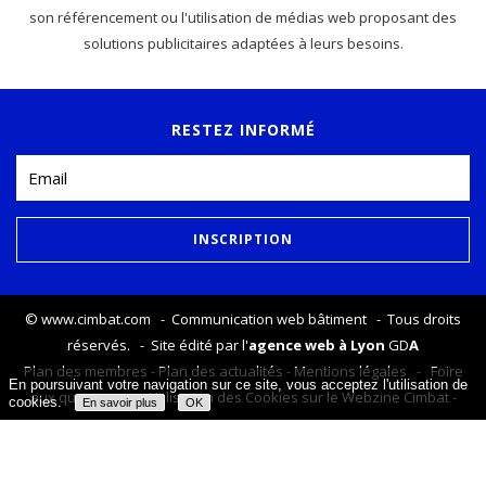
son référencement ou l'utilisation de médias web proposant des
solutions publicitaires adaptées à leurs besoins.
RESTEZ INFORMÉ
©
www.cimbat.com
- Communication web bâtiment - Tous droits
réservés. - Site édité par l'
agence web à Lyon
GD
A
Plan des membres
-
Plan des actualités
-
Mentions légales
-
Foire
En poursuivant votre navigation sur ce site, vous acceptez l'utilisation de
aux questions
-
Utilisation des Cookies sur le Webzine Cimbat
-
cookies.
En savoir plus
OK