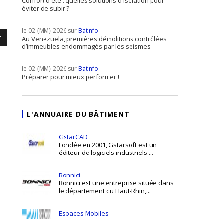
Confort d'été : quelles solutions d'isolation pour
éviter de subir ?
le 02 {MM} 2026 sur
Batinfo
r
Au Venezuela, premières démolitions contrôlées
d’immeubles endommagés par les séismes
le 02 {MM} 2026 sur
Batinfo
Préparer pour mieux performer !
L'ANNUAIRE DU BÂTIMENT
GstarCAD
Fondée en 2001, Gstarsoft est un
éditeur de logiciels industriels ...
Bonnici
Bonnici est une entreprise située dans
le département du Haut-Rhin,...
Espaces Mobiles