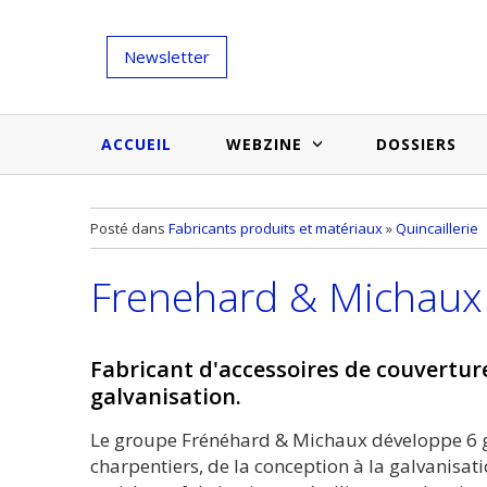
Newsletter
ACCUEIL
WEBZINE
DOSSIERS
Salons et évènementiels
Annuaire
Posté dans
Fabricants produits et matériaux
»
Quincaillerie
Nouveautés et inspirations
Produits du bâtiment
Frenehard & Michaux
Médias du bâtiment
Actualités des membres
Une idée d'arti
Techniques et conseils
soumettr
Fabricant d'accessoires de couverture,
Billets d'humeur
galvanisation.
Etudes et enquêtes
Le groupe Frénéhard & Michaux développe 6 
charpentiers, de la conception à la galvanisati