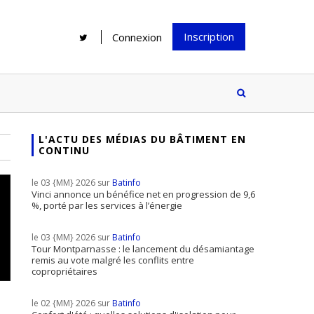
Inscription
Connexion
L'ACTU DES MÉDIAS DU BÂTIMENT EN
CONTINU
Rénover une salle de bains : gagner
Configurateur Jouplast, une bonne
du temps sans multiplier les
idée mais...
le 03 {MM} 2026 sur
Batinfo
supports
tez inscrire
Vinci annonce un bénéfice net en progression de 9,6
%, porté par les services à l’énergie
e à notre
ire ?
le 03 {MM} 2026 sur
Batinfo
Le print sous toutes ses formes a-t-
Tour Montparnasse : le lancement du désamiantage
remis au vote malgré les conflits entre
il encore sa place dans un monde
copropriétaires
presque totalement digitalisé ?
le 02 {MM} 2026 sur
Batinfo