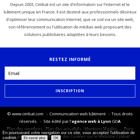
Depuis 2003, Cimbat est un site d'information sur l'internet et le
bâtiment unique en France. Il est destiné aux professionnels désireux
d'optimiser leur communication Internet, que ce soit via un site web,
son référencement ou l'utilisation de médias web proposant des
solutions publicitaires adaptées à leurs besoins.
RESTEZ INFORMÉ
©
www.cimbat.com
- Communication web bâtiment - Tous droits
réservés. - Site édité par l'
agence web à Lyon
GD
A
Plan des membres
-
Plan des actualités
-
Mentions légales
-
Foire
En poursuivant votre navigation sur ce site, vous acceptez l'utilisation de
aux questions
-
Utilisation des Cookies sur le Webzine Cimbat
-
cookies.
En savoir plus
OK