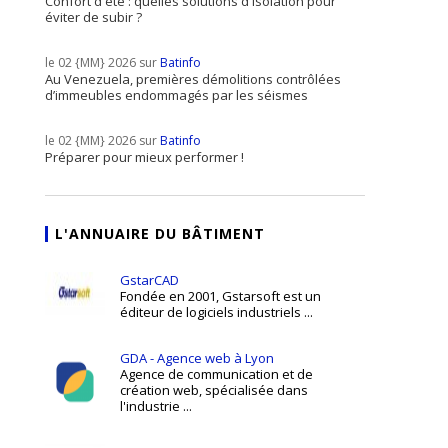
Confort d'été : quelles solutions d'isolation pour
éviter de subir ?
le 02 {MM} 2026 sur
Batinfo
Au Venezuela, premières démolitions contrôlées
d’immeubles endommagés par les séismes
le 02 {MM} 2026 sur
Batinfo
Préparer pour mieux performer !
L'ANNUAIRE DU BÂTIMENT
GstarCAD
Fondée en 2001, Gstarsoft est un
éditeur de logiciels industriels ...
GDA - Agence web à Lyon
Agence de communication et de
création web, spécialisée dans
l'industrie ...