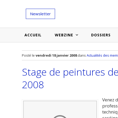
Newsletter
ACCUEIL
WEBZINE
DOSSIERS
Salons et évènementiels
Annuaire
Posté le
vendredi 18 janvier 2008
dans
Actualités des me
Nouveautés et inspirations
Produits du bâtiment
Stage de peintures de
Médias du bâtiment
Actualités des membres
Une idée d'arti
2008
Techniques et conseils
soumettr
Billets d'humeur
Venez d
profess
Etudes et enquêtes
techniq
caséine,