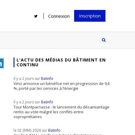
Inscription
Connexion
L'ACTU DES MÉDIAS DU BÂTIMENT EN
CONTINU
Rénover une salle de bains : gagner
Configurateur Jouplast, une bonne
du temps sans multiplier les
idée mais...
il y a 2 jours sur
Batinfo
supports
tez inscrire
Vinci annonce un bénéfice net en progression de 9,6
%, porté par les services à l’énergie
e à notre
ire ?
il y a 2 jours sur
Batinfo
Le print sous toutes ses formes a-t-
Tour Montparnasse : le lancement du désamiantage
remis au vote malgré les conflits entre
il encore sa place dans un monde
copropriétaires
presque totalement digitalisé ?
le 02 {MM} 2026 sur
Batinfo