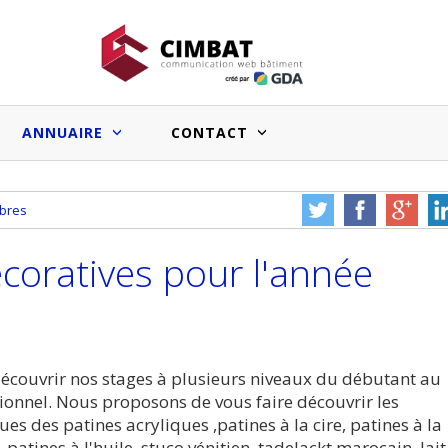
ANNUAIRE
CONTACT
mbres
Faux bons signaux du marché
Salle de bain sur mesure : les
immobilier pro et effets sur l’image
systèmes prêts à poser facilitent le
coratives pour l'année
des entreprises du BTP
travail des artisans
Vous souhai
cle à nous
Une erreur ou un bug à
votre sit
e ?
nous signaler ?
annua
Medias web du bâtiment :le point
écouvrir nos stages à plusieurs niveaux du débutant au
sur les audiences et les chiffres
ionnel. Nous proposons de vous faire découvrir les
annoncés
ues des patines acryliques ,patines à la cire, patines à la
 patines à l'huile, stuco vénitien, tadelackt marocain ,lait